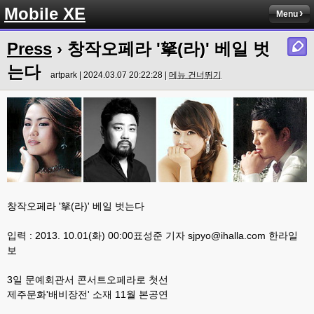
Mobile XE
Menu
Press
›
창작오페라 '拏(라)' 베일 벗
는다
artpark | 2024.03.07 20:22:28 |
메뉴 건너뛰기
창작오페라
'
拏(라)
'
베일 벗는다
입력
: 2013. 10.01(
화
) 00:00
표성준 기자
sjpyo@ihalla.com 한라일
보
3
일 문예회관서 콘서트오페라로 첫선
제주문화
'
배비장전
'
소재
11
월 본공연