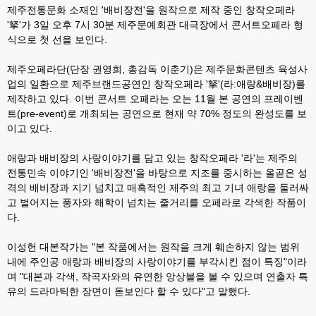
제주전통문화 소재인
'
배비장전
'
을 원작으로 제작 중인 창작오페라
'
拏
'
가
3
일 오후
7
시
30
분 제주문예회관 대극장에서 콘서트오페라 형
식으로 첫 선을 보인다
.
제주오페라단
(
단장 권영희
,
총감독 이춘기
)
은 제주문화콘텐츠 육성사
업의 일환으로 제주브랜드공연인 창작오페라
'
拏
'(
라
:
애랑
&
배비장
)
를
제작하고 있다
.
이번 콘서트 오페라는 오는
11
월 본 공연의 프레이벤
트
(pre-event)
로 개최되는 공연으로 현재 약
70%
정도의 완성도를 보
이고 있다
.
애랑과 배비장의 사랑이야기를 담고 있는 창작오페라
'
라
'
는 제주의
전통민속 이야기인
'
배비장전
'
을 바탕으로 지조를 중시하는 올곧은 성
격의 배비장과 지기 넘치고 매혹적인 제주의 최고 기녀 애랑을 둘러싸
고 벌어지는 풍자와 해학이 넘치는 줄거리를 오페라로 각색한 작품이
다
.
이성헌 대본작가는
"
본 작품에서는 원작을 크게 훼손하지 않는 범위
내에 주인공 애랑과 배비장의 사랑이야기를 부각시킨 점이 특징
"
이라
며
"
대본과 각색
,
작곡자와의 유연한 앙상블을 볼 수 있으며 연출자 특
유의 드라마틱한 장면이 돋보인다 할 수 있다
"
고 말했다
.