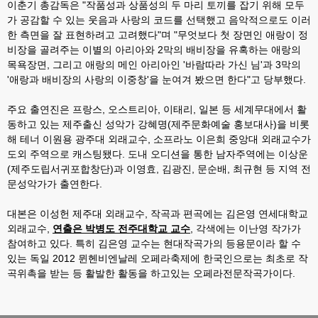
이춘기 총감독은
"
작품성과 상품성의 두 마리 토끼를 잡기 위해 모두
가 공감할 수 있는 웃음과 사랑의 코드를 선택했고 음악적으로도 이러
한 측면을 잘 표현하려고 고려했다
"
며
"
무엇보다 첫 장면인 애랑이 정
비장을 골려주는 이별의 아리아와
2
막의 배비장을 유혹하는 애랑의
목욕장면
,
그리고 애랑의 메인 아리아인
'
바람따라 가신 님
'
과
3
막의
'
애랑과 배비장의 사랑의 이중창
'
을 눈여겨 봤으면 한다
"
고 당부했다
.
주요 출연진은 프랑스
,
오스트리아
,
이태리
,
일본 등 세계무대에서 활
동하고 있는 제주출신 성악가 강혜명
(
제주문화예술 홍보대사
)
을 비롯
해 테너 이원용 광주대 외래교수
,
소프라노 이은희 중앙대 외래교수가
도외 주역으로 캐스팅됐다
.
도내 오디션을 통한 남자주역에는 이상운
(
제주도립서귀포합창단
)
과 이영효
,
김광진
,
문순배
,
최규현 등 지역 전
문성악가가 출연한다
.
대본은 이성헌 제주대 외래교수
,
작곡과 편곡에는 김은영 연세대학교
외래교수
,
연출은 박병도 전주대학교 교수
,
각색에는 이난영 작가가
참여하고 있다
.
특히 김은영 교수는 현대작곡가의 등용문이라 할 수
있는 독일
2012
뮌헨비엔날레 오페라축제에 한국인으로는 최초로 작
곡위촉을 받는 등 활발한 활동을 하고있는 오페라전문작곡가이다
.