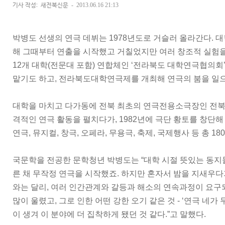
기사 작성: 새전북신문
-
2013.06.16 21:13
박병도 선생의 연극 데뷔는 1978년도로 거슬러 올라간다. 
해 그때부터 연출을 시작했고 거칠었지만 여러 창조적 실험을 
12개 대학(전문대 포함) 연합체인 ‘전라북도 대학연극협의회
맡기도 하고, 전라북도대학연극제를 개최해 연극의 붐을 일
대학을 마치고 다가동에 전북 최초의 연극전용소극장인 전
격적인 연극 활동을 펼치다가, 1982년에 극단 황토를 창단해
연극, 뮤지컬, 창극, 오페라, 무용극, 축제, 국제행사 등 총 1
국문학을 전공한 문학청년 박병도는 “대학 시절 뜻있는 동지
른 채 무작정 연극을 시작했죠. 하지만 혼자서 밤을 지새우다
와는 달리, 여러 인간관계와 갈등과 해소의 연속과정이 요구
많이 울렸고, 그로 인한 어떤 강한 오기 같은 것 - ‘연극 네가 
이 생겨 이 분야에 더 집착하게 됐던 것 같다.”고 말했다.