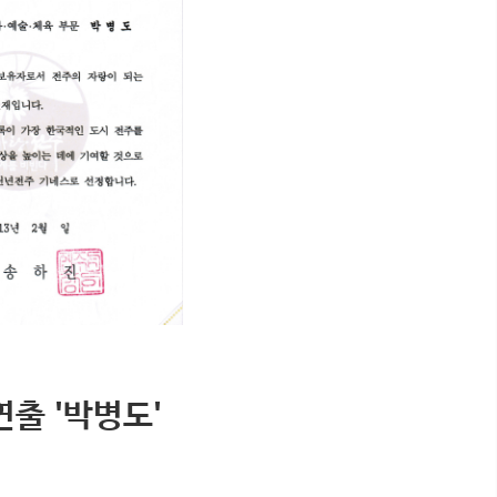
출 '박병도'