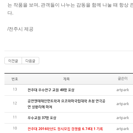
는 작품을 보며, 관객들이 나누는 감동을 함께 나눌 때 항상 
다.
/전주시 제공
이전글
다음글
번호
제목
글쓴이
전주대 우수연구 교원 40명 포상
artpark
13
공연엔테테인먼트학과 요코하마국립대학 초청 연극공
artpark
12
연 성황리에 마쳐
우수교원 37명 포상
artpark
11
전주대 2016학년도 정시모집 경쟁률 6.74대 1 기록
artpark
10