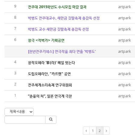
전주대 2015학년도 수시모집 마감 결과
artpark
9
박병도 전주대교수, 새만금 깃발축제 총감독 선정
artpark
8
박병도 교수 새만금 깃발축제 총감독 선정
artpark
7
창극 <적벽가> 기획공연
artpark
6
[천년전주기네스] 연극작품 최다 연출 '박병도'
artpark
창작오페라 '拏(라)' 베일 벗는다
artpark
4
도립오페라단, "카르멘" 공연
artpark
3
전주세계소리축제 연구위원회
artpark
2
“춘풍의 처”, 일본 연극계 극찬
artpark
1
1
2