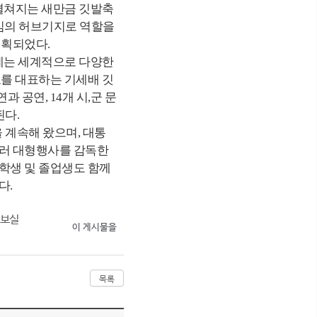
 펼쳐지는 새만금 깃발축
중심의 허브기지로 역할을
기획되었다.
사에는 세계적으로 다양한
도를 대표하는 기세배 깃
공연, 14개 시,군 문
다.
계속해 왔으며, 대통
 여러 대형행사를 감독한
학생 및 졸업생도 함께
다.
보실
이 게시물을
목록