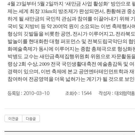
4월 23일부터 5월 2일까지 ‘새만금 사업 활성화’ 방안으로
제는 세계 최장 33km의 방조제가 완성되면서, 환황해권 
하게 될 새만금의 국민적 관심과 참여를 이끌어내기 위해 
국비 및 지방비 등 약 20여억 원이 소요되는 이번 축제행
형상의 깃발들을 비롯한 공연, 전시가 이루어지고, 전라북
발놀이를 현대화한 대형 퍼포먼스 및 전북도립국악단의 협연과 
화예술축제가 동시에 이루어지는 종합 총체극으로 형상화된
박병도 교수는 새만금축제집행위원회 위원으로 자문활동을 
령상 2회 수상, 2009 전국 국민생활대축전 예술총감독 및
경력이 있으며, 이번 축제에 본교 공연엔터테인먼트학과 재
참여하여 전공영역을 더욱 넓혀가는 계기가 될 것으로 보인
등록일 :
2010-03-10
조회수 :
1544
작성자 :
대외협력홍
이전글
다음글