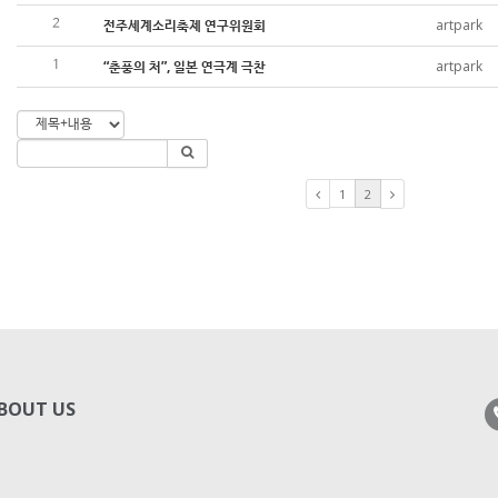
전주세계소리축제 연구위원회
artpark
2
“춘풍의 처”, 일본 연극계 극찬
artpark
1
1
2
BOUT US