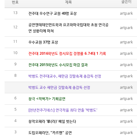
번호
제목
글쓴이
전주대 우수연구 교원 40명 포상
artpark
13
공연엔테테인먼트학과 요코하마국립대학 초청 연극공
artpark
12
연 성황리에 마쳐
우수교원 37명 포상
artpark
11
전주대 2016학년도 정시모집 경쟁률 6.74대 1 기록
artpark
10
전주대 2015학년도 수시모집 마감 결과
artpark
9
박병도 전주대교수, 새만금 깃발축제 총감독 선정
artpark
8
박병도 교수 새만금 깃발축제 총감독 선정
artpark
창극 <적벽가> 기획공연
artpark
6
[천년전주기네스] 연극작품 최다 연출 '박병도'
artpark
5
창작오페라 '拏(라)' 베일 벗는다
artpark
4
도립오페라단, "카르멘" 공연
artpark
3