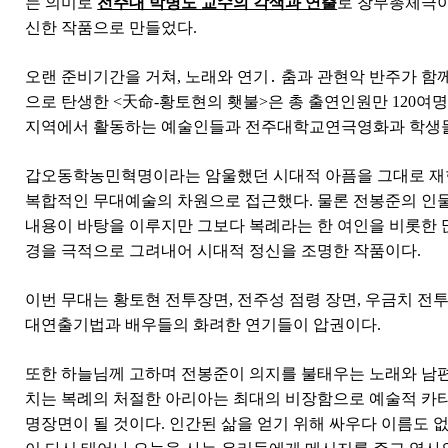
는 의미로
전주대 박병도 교수의 각색과 연출
로 창무총체극이
신한 작품으로 만들었다
.
오랜 준비기간을 거쳐
,
노래와 연기
․
춤과 관현악 반주가 함
으로 탄생한
<
天命
-
황토현의 횃불
>
은 총 출연인원만
120
여
지역에서 활동하는 예술인들과 전주대학교연극영화과 학생
갑오동학농민혁명이라는 암울했던 시대적 아픔을 그대로 재
복합적인 무대예술의 차원으로 접근했다
.
물론 전봉준의 인
내용이 바탕을 이루지만 그보다 복례라는 한 여인을 비롯한 
경을 극적으로 그려내어 시대적 정신을 조명한 작품이다
.
이번 무대는 황토현 전투장면
,
전주성 점령 장면
,
우금치 전투
대연출기법과 배우들의 화려한 연기들이 압권이다
.
또한 하늘님께 고하며 전봉준이 의지를 불태우는 노래와 남
치는 복례의 처절한 아리아는 최대의 비장함으로 예술적 카
명장면이 될 것이다
.
인간된 삶을 얻기 위해 싸우다 이름도 