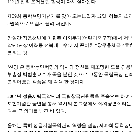
112
년 전의 뜨거웠던 함성이 다시 살아온다
.
제
39
회 동학혁명기념제를 맞아 오는
11
일과
12
일
,
하늘의 소
5
월속으로 뜨겁게 울려 퍼진다
.
양일간 정읍천변에 마련된 야외무대
(
어린이축구장
)
에서 저
악단
(
단장 이화동 전북대교수
)
에서 준비한
“
창무총체극
<
天
연되는 것
.
‘
천명
’
은 동학농민혁명의 역사와 정신을 재조명한 도올 김용
부총장 박범훈교수가 곡을 붙인 것으로 그동안 국립극장 전
연되어졌던 작품을 재 각색 한 것이다
.
2004
년 정읍시립국악단과 국립창극단원들을 주축으로 하여 
토현기념관 공연을 통해 역사의 본고장에서 야외공연이라는
다는 큰 의미를 남긴 바 있다
.
올해는 특히 정읍시립국악단의 역량을 결집
,
제
39
회 동학농