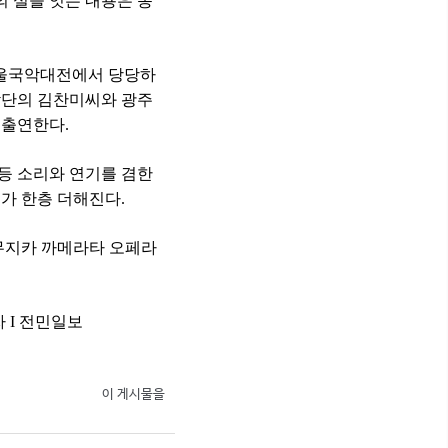
 실을 잇는 내용은 동
울국악대전에서 당당하
악단의 김찬미씨와 광주
 출연한다
.
등 소리와 연기를 겸한
가 한층 더해진다
.
무지카 까메라타 오페라
자
I
전민일보
이 게시물을