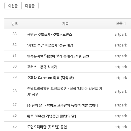
이전글
다음글
번호
제목
글쓴이
새만금 깃발축제- 깃발퍼포먼스
artpark
33
'제1회 부안 마실축제' 성공 예감
artpark
32
민속뮤지컬 「애랑이 보레 옵데가」 서울 공연
artpark
31
포커스 - 창극 적벽가
artpark
30
오페라 Carmen 리뷰 (객석 紙)
artpark
29
전남도립국악단 브랜드공연 - 창극 ‘나비야 청산도 가
artpark
28
자’ 공연
[천년의 달] - 박병도 교수만의 독창적 색깔 입히다
artpark
27
황토 30주년 기념공연 [천년의 달]
artpark
26
도립오페라단 [카르멘] 공연
artpark
25