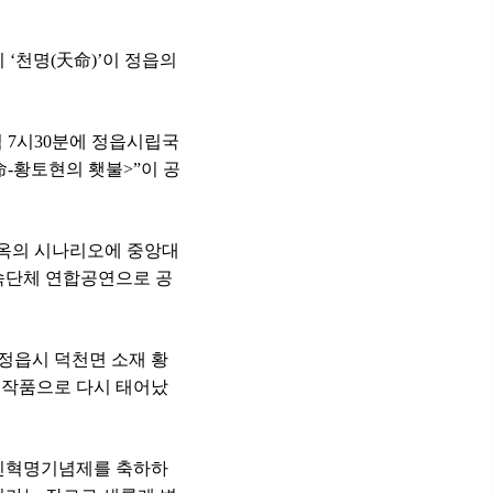
리
‘
천명
(
天命
)’
이 정읍의
녁
7
시
30
분에 정읍시립국
命
-
황토현의 횃불
>”
이 공
옥의 시나리오에 중앙대
속단체 연합공연으로 공
정읍시 덕천면 소재 황
 작품으로 다시 태어났
민혁명기념제를 축하하