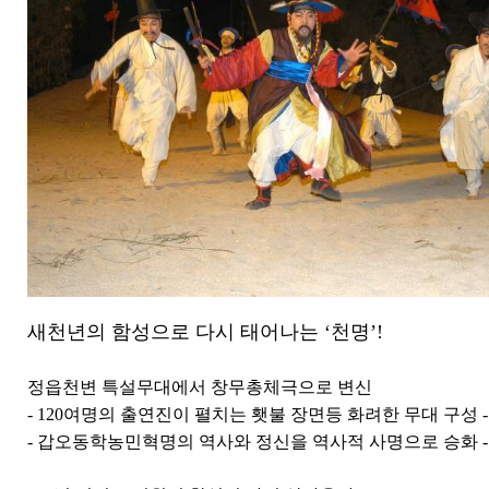
새천년의 함성으로 다시 태어나는
‘
천명
’!
정읍천변 특설무대에서 창무총체극으로 변신
- 120
여명의 출연진이 펼치는 횃불 장면등 화려한 무대 구성
-
-
갑오동학농민혁명의 역사와 정신을 역사적 사명으로 승화
-