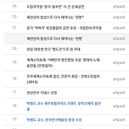
도립국악원 '창극-흥부전' 시·군 순회공연
artpark
24
새천년의 함성으로 다시 태어나는 ‘천명’!
artpark
23
창극 '적벽가' 북경올림픽 공연 추진 - 국립민속국악원
artpark
22
새천년의 함성으로 다시 태어나는 ‘천명’
artpark
한일 대학생 연극 '맹도견'으로 한 무대
artpark
20
세계소리축제 -100인의 명인명창 초청 '광대의 노래.
artpark
19
총연출 (전북일보)
전주세계소리축제 결산, 전문가 좌담 - 전북도민일보
artpark
18
(2012)
천년전주 기네스 선정
artpark
17
박병도 교수 제주특별자치도 브랜드 창작오페라 총연
artpark
16
출
박병도 교수, 한국연극예술상 본상 수상
artpark
15