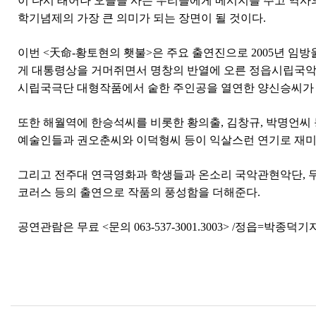
이 다시 태어나 오늘을 사는 우리들에게 메시지를 주고 역사의
학기념제의 가장 큰 의미가 되는 장면이 될 것이다
.
이번
<
天命
-
황토현의 횃불
>
은 주요 출연진으로
2005
년 임방
게 대통령상을 거머쥐면서 명창의 반열에 오른 정읍시립국
시립국극단 대형작품에서 숱한 주인공을 열연한 양신승씨가
또한 해월역에 한승석씨를 비롯한 황의출
,
김창규
,
박명언씨 
예술인들과 권오춘씨와 이덕형씨 등이 익살스런 연기로 재미
그리고 전주대 연극영화과 학생들과 온소리 국악관현악단
,
코러스 등의 출연으로 작품의 풍성함을 더해준다
.
공연관람은 무료
<
문의
063-537-3001.3003> /
정읍
=
박종덕기